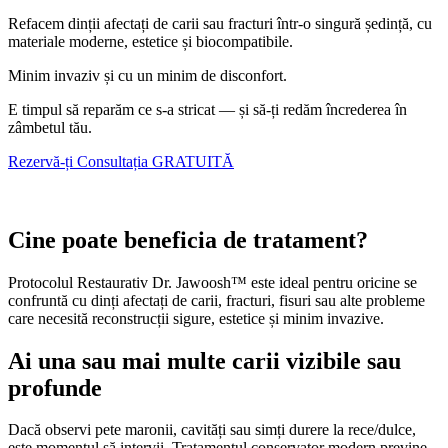
Refacem dinții afectați de carii sau fracturi într-o singură ședință, cu
materiale moderne, estetice și biocompatibile.
Minim invaziv și cu un minim de disconfort.
E timpul să reparăm ce s-a stricat — și să-ți redăm încrederea în
zâmbetul tău.
Rezervă-ți Consultația GRATUITĂ
Cine poate beneficia de tratament?
Protocolul Restaurativ Dr. Jawoosh™ este ideal pentru oricine se
confruntă cu dinți afectați de carii, fracturi, fisuri sau alte probleme
care necesită reconstrucții sigure, estetice și minim invazive.
Ai una sau mai multe carii vizibile sau
profunde
Dacă observi pete maronii, cavități sau simți durere la rece/dulce,
este momentul să intervii. Tratamentul conservator modern previne