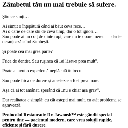
Zâmbetul tău nu mai trebuie să sufere.
Știu ce simți…
Ai simțit o înțepătură când ai băut ceva rece…
Ai o carie de care știi de ceva timp, dar o tot ignori…
Sau poate ai un colț de dinte rupt, care nu te doare mereu — dar te
deranjează când zâmbești.
Și poate cea mai grea parte?
Frica de dentist. Sau rușinea că „ai lăsat-o prea mult”.
Poate ai avut o experiență neplăcută în trecut.
Sau poate frica de durere și anestezie a fost prea mare.
Așa că ai tot amânat, sperând că „nu e chiar așa grav”.
Dar realitatea e simplă: cu cât aștepți mai mult, cu atât problema se
agravează.
Protocolul Restaurativ Dr. Jawoosh™ este gândit special
pentru tine — pacientul modern, care vrea soluții rapide,
eficiente și fără durere.