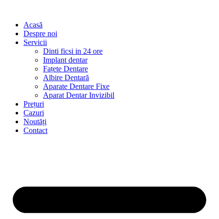
Acasă
Despre noi
Servicii
Dinti ficsi in 24 ore
Implant dentar
Fațete Dentare
Albire Dentară
Aparate Dentare Fixe
Aparat Dentar Invizibil
Prețuri
Cazuri
Noutăți
Contact