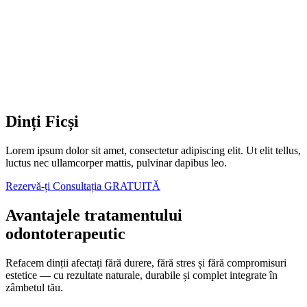
Lorem ipsum dolor sit amet, consectetur adipiscing elit. Ut elit tellus,
luctus nec ullamcorper mattis, pulvinar dapibus leo.
Rezervă-ți Consultația GRATUITĂ
Avantajele tratamentului
odontoterapeutic
Refacem dinții afectați fără durere, fără stres și fără compromisuri
estetice — cu rezultate naturale, durabile și complet integrate în
zâmbetul tău.
Fără durere, fără frică
Tratamentul se realizează sub anestezie locală blândă sau chiar fără
anestezie, în funcție de caz. Pacienții spun adesea: „nici n-am simțit
că s-a lucrat.”
Minim invaziv, cu tehnologie modernă
Se păstrează cât mai mult din structura naturală a dintelui. Folosim
freze fine și tehnici conservatoare — nu pilim dinții inutil.