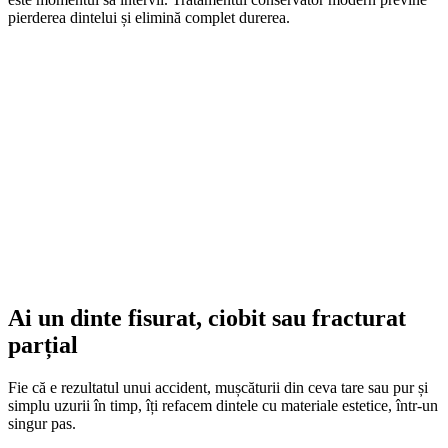
pierderea dintelui și elimină complet durerea.
Ai un dinte fisurat, ciobit sau fracturat
parțial
Fie că e rezultatul unui accident, mușcăturii din ceva tare sau pur și
simplu uzurii în timp, îți refacem dintele cu materiale estetice, într-un
singur pas.
Simți sensibilitate dentară la rece, cald
sau dulce
Sensibilitatea nu trebuie ignorată — poate fi semnul unei carii
ascunse sau al smalțului deteriorat. Tratamentul corect te scapă rapid
de disconfort.