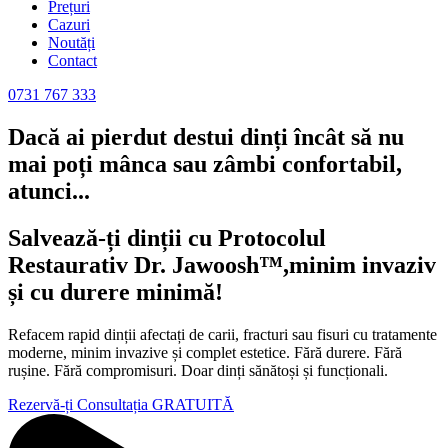
Prețuri
Cazuri
Noutăți
Contact
0731 767 333
Dacă ai pierdut destui dinți încât să nu
mai poți mânca sau zâmbi confortabil,
atunci...
Salvează-ți dinții cu Protocolul
Restaurativ Dr. Jawoosh™,minim invaziv
și cu durere minimă!
Refacem rapid dinții afectați de carii, fracturi sau fisuri cu tratamente
moderne, minim invazive și complet estetice. Fără durere. Fără
rușine. Fără compromisuri. Doar dinți sănătoși și funcționali.
Rezervă-ți Consultația GRATUITĂ