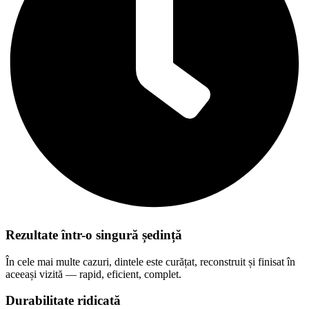
Rezultate într-o singură ședință
În cele mai multe cazuri, dintele este curățat, reconstruit și finisat în
aceeași vizită — rapid, eficient, complet.
Durabilitate ridicată
Materialele moderne sunt rezistente la presiune și uzură, păstrând
forma și culoarea zâmbetului ani de zile, dacă sunt corect întreținute.