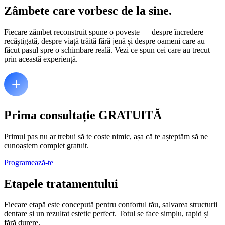
Prima consultație GRATUITĂ
Primul pas nu ar trebui să te coste nimic, așa că te așteptăm să ne
cunoaștem complet gratuit.
Programează-te
Etapele tratamentului
Fiecare etapă este concepută pentru confortul tău, salvarea structurii
dentare și un rezultat estetic perfect. Totul se face simplu, rapid și
fără durere.
Consultația inițială + diagnostic digital
Medicul examinează cu atenție dintele afectat și identifică tipul de
leziune (carie, fisură, plombă veche etc.). Se poate realiza o
radiografie sau scanare digitală pentru a evalua profunzimea
problemei.
Izolarea și pregătirea zonei