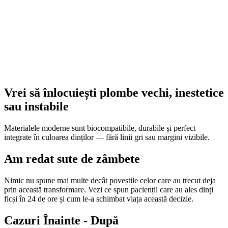
sau instabile
Materialele moderne sunt biocompatibile, durabile și perfect
integrate în culoarea dinților — fără linii gri sau margini vizibile.
Am redat sute de zâmbete
Nimic nu spune mai multe decât poveștile celor care au trecut deja
prin această transformare. Vezi ce spun pacienții care au ales dinți
ficși în 24 de ore și cum le-a schimbat viața această decizie.
Cazuri Înainte - După