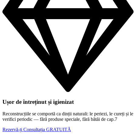
Ușor de întreținut și igienizat
Reconstrucțiile se comportă ca dinții naturali: le periezi, le cureți și le
verifici periodic — fără produse speciale, fără bătăi de cap.7
Rezervă-ți Consultația GRATUITĂ
Zâmbete care vorbesc de la sine.
Fiecare zâmbet reconstruit spune o poveste — despre încredere
recâștigată, despre viață trăită fără jenă și despre oameni care au
făcut pasul spre o schimbare reală. Vezi ce spun cei care au trecut
prin această experiență.