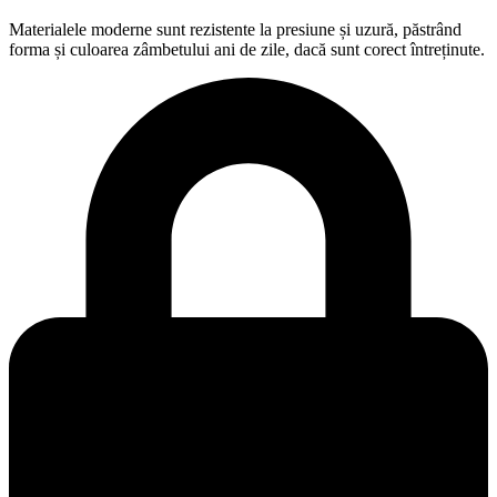
Fără frezare agresivă sau senzații neplăcute
Sunetul enervant al frezei? Minimizat. Vibrațiile inconfortabile?
Aproape inexistente. Întregul proces este gândit pentru liniștea ta.